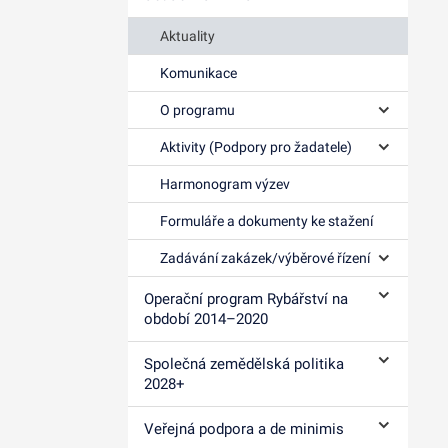
Aktuality
Komunikace
O programu
Ovládání p
Aktivity (Podpory pro žadatele)
Ovládání p
Harmonogram výzev
Formuláře a dokumenty ke stažení
Zadávání zakázek/výběrové řízení
Ovládání p
Operační program Rybářství na
Ovládání p
období 2014–⁠2020
Společná zemědělská politika
Ovládání p
2028+
Veřejná podpora a de minimis
Ovládání p