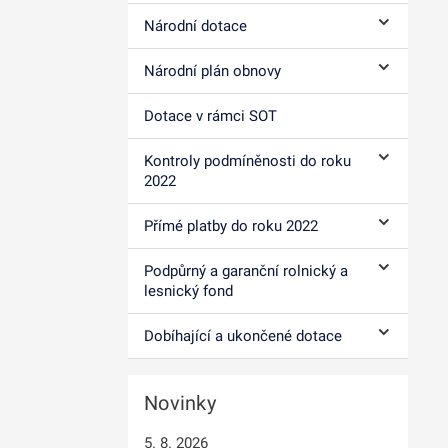
Národní dotace
Ovládání p
Národní plán obnovy
Ovládání p
Dotace v rámci SOT
Kontroly podmíněnosti do roku
Ovládání p
2022
Přímé platby do roku 2022
Ovládání p
Podpůrný a garanční rolnický a
Ovládání p
lesnický fond
Dobíhající a ukončené dotace
Ovládání p
Novinky
5. 8. 2026