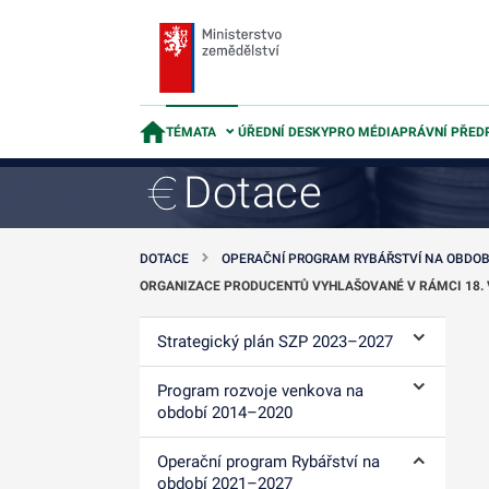
TÉMATA
ÚŘEDNÍ DESKY
PRO MÉDIA
PRÁVNÍ PŘED
Dotace
DOTACE
OPERAČNÍ PROGRAM RYBÁŘSTVÍ NA OBDOB
ORGANIZACE PRODUCENTŮ VYHLAŠOVANÉ V RÁMCI 18. 
Strategický plán SZP 2023–⁠2027
Ovládání p
Program rozvoje venkova na
Ovládání p
období 2014–⁠2020
Operační program Rybářství na
Ovládání p
období 2021–2027