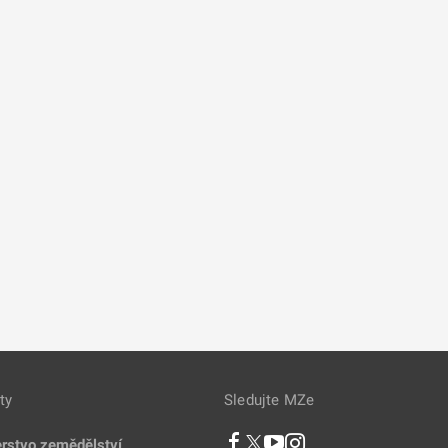
ty
Sledujte MZe
erstvo zemědělství