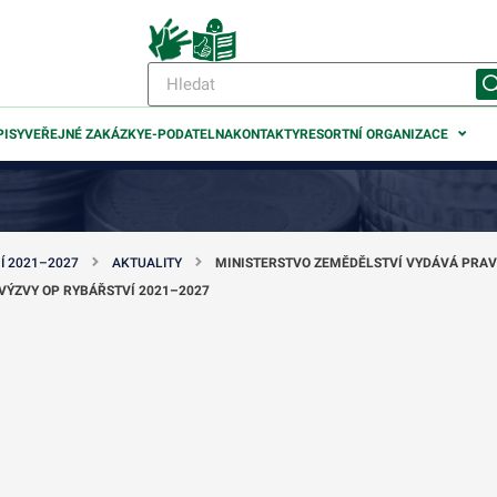
PISY
VEŘEJNÉ ZAKÁZKY
E-PODATELNA
KONTAKTY
RESORTNÍ ORGANIZACE
Í 2021–2027
AKTUALITY
MINISTERSTVO ZEMĚDĚLSTVÍ VYDÁVÁ PRAVI
VÝZVY OP RYBÁŘSTVÍ 2021–2027
odmenu
odmenu
odmenu