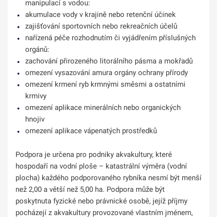
manipulací s vodou:
akumulace vody v krajině nebo retenční účinek
zajišťování sportovních nebo rekreačních účelů
nařízená péče rozhodnutím či vyjádřením příslušných
orgánů:
zachování přirozeného litorálního pásma a mokřadů
omezení vysazování amura orgány ochrany přírody
omezení krmení ryb krmnými směsmi a ostatními
krmivy
omezení aplikace minerálních nebo organických
hnojiv
omezení aplikace vápenatých prostředků
Podpora je určena pro podniky akvakultury, které
hospodaří na vodní ploše – katastrální výměra (vodní
plocha) každého podporovaného rybníka nesmí být menší
než 2,00 a větší než 5,00 ha. Podpora může být
poskytnuta fyzické nebo právnické osobě, jejíž příjmy
pocházejí z akvakultury provozované vlastním jménem,