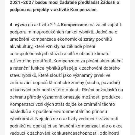
2021–2027 budou moci žadatelé předkládat Žádosti o
podporu na projekty v aktivitě Kompenzace.
4. výzva
na aktivitu 2.1.4
Kompenzace
má za cíl zajistit
podporu mimoprodukčních funkcí rybníků. Jedná se o
umožnění kompenzace ekonomické ztráty podniků
akvakultury, které vznikly na základě plnění
celospolečenských služeb a cílů v oblasti klimatu
a životního prostředí. Kompenzace za plnění akumulační
a retenční funkce rybníků přispěje k zachování dobrého
stavu rybníků, které slouží jako významný prvek ve
zmírňování dopadů klimatické změny (sucho, povodně)
a budování odolnosti v této oblasti. Plnění požadavků na
ochranu přírody významně omezuje možnosti produkce.
Kompenzací vzniklých ztrát dojde ke zmírnění těchto
následků a k posílení environmentálního přínosu
rybníkářství. Nejedná se o aktivity vedoucí k závislosti
podniků na opakující se finanční kompenzaci, ale o akce
vedoucí k zachování konkurenceschopnosti, odolnosti