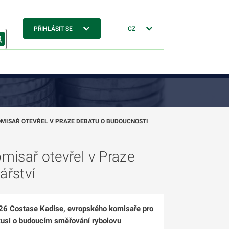
PŘIHLÁSIT SE
CZ
KOMISAŘ OTEVŘEL V PRAZE DEBATU O BUDOUCNOSTI
omisař otevřel v Praze
ářství
026 Costase Kadise, evropského komisaře pro
skusi o budoucím směřování rybolovu