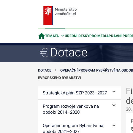
TÉMATA
ÚŘEDNÍ DESKY
PRO MÉDIA
PRÁVNÍ PŘED
Dotace
DOTACE
OPERAČNÍ PROGRAM RYBÁŘSTVÍ NA OBDOB
EVROPSKÉHO RYBÁŘSTVÍ
F
Strategický plán SZP 2023–⁠2027
Ovládání p
d
Program rozvoje venkova na
30.
Ovládání p
období 2014–⁠2020
P
Operační program Rybářství na
r
Ovládání p
období 2021–2027