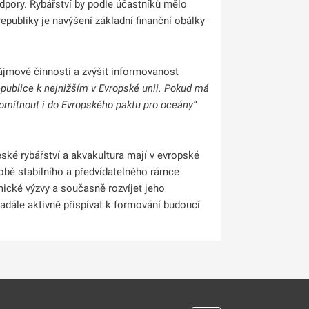
pory. Rybářství by podle účastníků mělo
epubliky je navýšení základní finanční obálky
zájmové činnosti a zvýšit informovanost
epublice k nejnižším v Evropské unii. Pokud má
romítnout i do Evropského paktu pro oceány“
ské rybářství a akvakultura mají v evropské
obě stabilního a předvídatelného rámce
ické výzvy a současně rozvíjet jeho
adále aktivně přispívat k formování budoucí