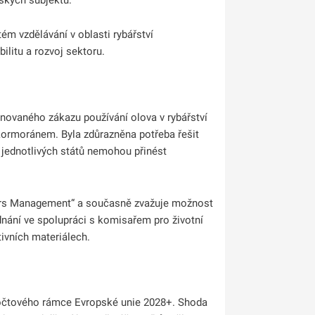
ém vzdělávání v oblasti rybářství
bilitu a rozvoj sektoru.
ánovaného zákazu používání olova v rybářství
kormoránem. Byla zdůrazněna potřeba řešit
í jednotlivých států nemohou přinést
ors Management“ a současně zvažuje možnost
jednání ve spolupráci s komisařem pro životní
tivních materiálech.
počtového rámce Evropské unie 2028+. Shoda