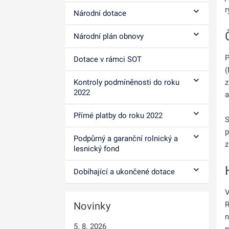
r
Národní dotace
Ovládání p
Národní plán obnovy
Ovládání p
P
Dotace v rámci SOT
(
z
Kontroly podmíněnosti do roku
Ovládání p
2022
a
Přímé platby do roku 2022
S
Ovládání p
p
Podpůrný a garanční rolnický a
Ovládání p
z
lesnický fond
Dobíhající a ukončené dotace
Ovládání p
V
R
Novinky
n
5. 8. 2026
r