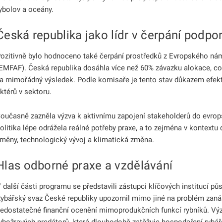
ybolov a oceány.
odmenu
Česká republika jako lídr v čerpání podpo
odmenu
ozitivně bylo hodnoceno také čerpání prostředků z Evropského nám
EMFAF). Česká republika dosáhla více než 60% závazku alokace, c
a mimořádný výsledek. Podle komisaře je tento stav důkazem efekt
odmenu
ktérů v sektoru.
oučasně zazněla výzva k aktivnímu zapojení stakeholderů do evrop
odmenu
olitika lépe odrážela reálné potřeby praxe, a to zejména v kontext
odmenu
měny, technologický vývoj a klimatická změna.
Hlas odborné praxe a vzdělávání
odmenu
 další části programu se představili zástupci klíčových institucí půs
ybářský svaz České republiky upozornil mimo jiné na problém zaná
edostatečné finanční ocenění mimoprodukčních funkcí rybníků. V
ybožravých predátorů, která dlouhodobě zatěžuje hospodaření rybář