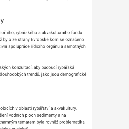
ry
ořního, rybářského a akvakulturního fondu
ož bylo ze strany Evropské komise označeno
ivní spolupráce řídicího orgánu a samotných
ských konzultací, aby budoucí rybářská
u dlouhodobých trendů, jako jsou demografické
obících v oblasti rybářství a akvakultury.
šení vodních ploch sedimenty a na
ýznamným tématem byla rovněž problematika
ských subjektů.