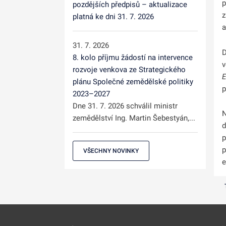
p
pozdějších předpisů – aktualizace
z
platná ke dni 31. 7. 2026
a
31. 7. 2026
D
8. kolo příjmu žádostí na intervence
v
rozvoje venkova ze Strategického
E
plánu Společné zemědělské politiky
p
2023–2027
Dne 31. 7. 2026 schválil ministr
N
zemědělství Ing. Martin Šebestyán,...
d
p
p
VŠECHNY NOVINKY
e