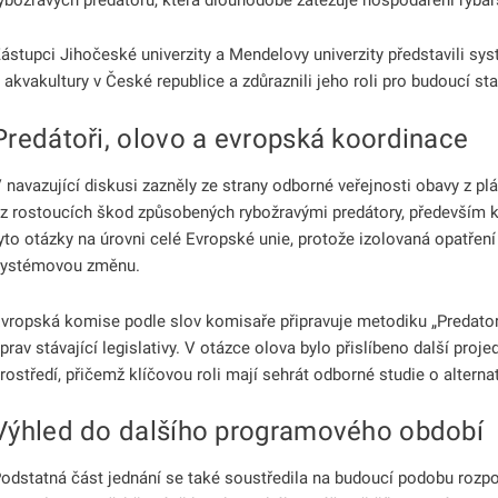
ástupci Jihočeské univerzity a Mendelovy univerzity představili syst
 akvakultury v České republice a zdůraznili jeho roli pro budoucí sta
Predátoři, olovo a evropská koordinace
 navazující diskusi zazněly ze strany odborné veřejnosti obavy z pl
 z rostoucích škod způsobených rybožravými predátory, především 
yto otázky na úrovni celé Evropské unie, protože izolovaná opatřen
ystémovou změnu.
vropská komise podle slov komisaře připravuje metodiku „Predat
prav stávající legislativy. V otázce olova bylo přislíbeno další pro
rostředí, přičemž klíčovou roli mají sehrát odborné studie o alterna
Výhled do dalšího programového období
odstatná část jednání se také soustředila na budoucí podobu roz