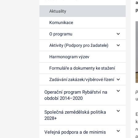
a
p
Aktuality
Komunikace
O programu
Ovládání p
Aktivity (Podpory pro žadatele)
Ovládání p
Harmonogram výzev
Formuláře a dokumenty ke stažení
Zadávání zakázek/výběrové řízení
Ovládání p
p
Operační program Rybářství na
Ovládání p
období 2014–⁠2020
u
Společná zemědělská politika
E
Ovládání p
2028+
k
r
Veřejná podpora a de minimis
Ovládání p
p