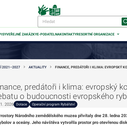
PISY
VEŘEJNÉ ZAKÁZKY
E-PODATELNA
KONTAKTY
RESORTNÍ ORGANIZACE
Í 2021–2027
AKTUALITY
FINANCE, PREDÁTOŘI I KLIMA: EVROPSKÝ 
inance, predátoři i klima: evropský k
odmenu
ebatu o budoucnosti evropského ryb
 1. 2026
odmenu
Dotace
Operační program Rybářství
rostory Národního zemědělského muzea přivítaly dne 28. ledna 2
ybolov a oceány. Jeho návštěva vytvořila prostor pro otevřenou di
odmenu