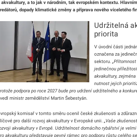
 akvakultury, a to jak v národním, tak evropském kontextu. Hlavními
redátorů, dopady klimatické změny a příprava nového víceletého f
Udržitelná a
priorita
odmenu
V úvodní části jedná
odmenu
označena za jedinečn
sektoru.
„Přítomnost
jedinečnou příležitos
akvakultury, zejména
odmenu
nutnost jejich priori
rotože podpora po roce 2027 bude pro udržení udržitelného a konkur
odmenu
vedl ministr zemědělství Martin Šebestyán.
vropský komisař v tomto směru ocenil české zkušenosti a zdůraznil,
odmenu
líčové pro další rozvoj akvakultury v Evropské unii.
„Vaše zkušenost
ozvoji akvakultury v Evropě. Udržitelnost domácího rybářství je velmi
odmenu
ro akvakulturu představuje pevný rámec pro podporu růstu celého se