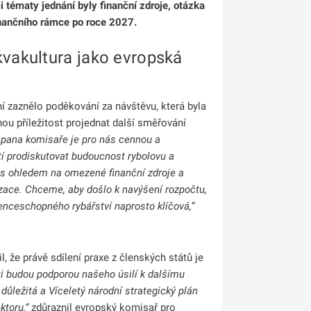
 tématy jednání byly finanční zdroje, otázka
inančního rámce po roce 2027.
kvakultura jako evropská
ní zaznělo poděkování za návštěvu, která byla
ou příležitost projednat další směřování
 pana komisaře je pro nás cennou a
tí prodiskutovat budoucnost rybolovu a
 s ohledem na omezené finanční zdroje a
tizace. Chceme, aby došlo k navýšení rozpočtu,
enceschopného rybářství naprosto klíčová,“
 že právě sdílení praxe z členských států je
i budou podporou našeho úsilí k dalšímu
 důležitá a Víceletý národní strategický plán
ktoru,“
zdůraznil evropský komisař pro