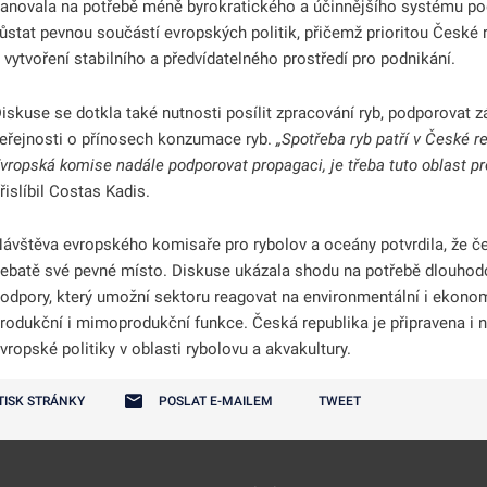
anovala na potřebě méně byrokratického a účinnějšího systému pod
ůstat pevnou součástí evropských politik, přičemž prioritou České r
 vytvoření stabilního a předvídatelného prostředí pro podnikání.
iskuse se dotkla také nutnosti posílit zpracování ryb, podporovat 
eřejnosti o přínosech konzumace ryb.
„Spotřeba ryb patří v České r
vropská komise nadále podporovat propagaci, je třeba tuto oblast p
řislíbil Costas Kadis.
ávštěva evropského komisaře pro rybolov a oceány potvrdila, že če
ebatě své pevné místo. Diskuse ukázala shodu na potřebě dlouhod
odpory, který umožní sektoru reagovat na environmentální i ekonom
rodukční i mimoprodukční funkce. Česká republika je připravena i n
vropské politiky v oblasti rybolovu a akvakultury.
TISK STRÁNKY
POSLAT E-MAILEM
TWEET