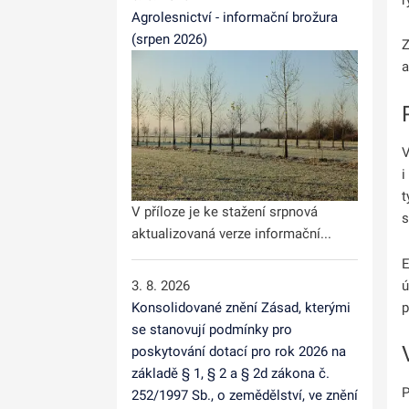
Agrolesnictví - informační brožura
(srpen 2026)
Z
a
V
i
t
V příloze je ke stažení srpnová
s
aktualizovaná verze informační...
E
ú
3. 8. 2026
p
Konsolidované znění Zásad, kterými
se stanovují podmínky pro
poskytování dotací pro rok 2026 na
základě § 1, § 2 a § 2d zákona č.
P
252/1997 Sb., o zemědělství, ve znění