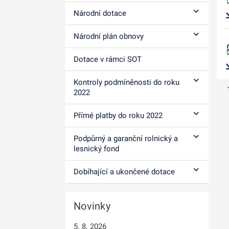
Národní dotace
Ovládání p
Národní plán obnovy
Ovládání p
Dotace v rámci SOT
Kontroly podmíněnosti do roku
Ovládání p
2022
Přímé platby do roku 2022
Ovládání p
Podpůrný a garanční rolnický a
Ovládání p
lesnický fond
Dobíhající a ukončené dotace
Ovládání p
Novinky
5. 8. 2026