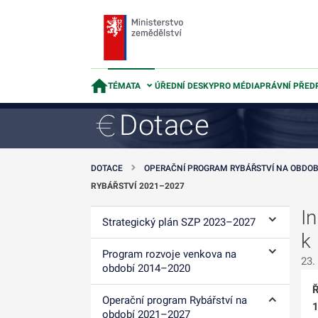
TÉMATA
ÚŘEDNÍ DESKY
PRO MÉDIA
PRÁVNÍ PŘED
Dotace
DOTACE
OPERAČNÍ PROGRAM RYBÁŘSTVÍ NA OBDOB
RYBÁŘSTVÍ 2021–2027
I
Strategický plán SZP 2023–⁠2027
Ovládání p
k
Program rozvoje venkova na
23.
Ovládání p
období 2014–⁠2020
Ř
Operační program Rybářství na
1
Ovládání p
období 2021–2027