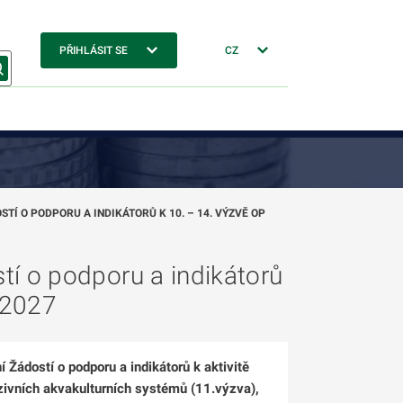
PŘIHLÁSIT SE
CZ
TÍ O PODPORU A INDIKÁTORŮ K 10. – 14. VÝZVĚ OP
stí o podporu a indikátorů
–2027
í Žádostí o podporu a indikátorů k aktivitě
nzivních akvakulturních systémů (11.výzva),