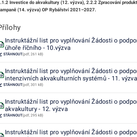
.1.2 Investice do akvakultury (12. výzva), 2.2.2 Zpracování produkt
ampaně (14. výzva) OP Rybářství 2021–2027.
Přílohy
odmenu
Instruktážní list pro vyplňování Žádosti o podpo
úhoře říčního - 10.výzva
odmenu
STÁHNOUT
(pdf, 261 kB)
Instruktážní list pro vyplňování Žádosti o podpor
intenzivních akvakulturních systémů - 11. výzv
odmenu
STÁHNOUT
(pdf, 301 kB)
odmenu
Instruktážní list pro vyplňování Žádosti o podpor
akvakultury - 12. výzva
odmenu
STÁHNOUT
(pdf, 295 kB)
Instruktážní list pro vyplňování Žádosti o podpo
odmenu