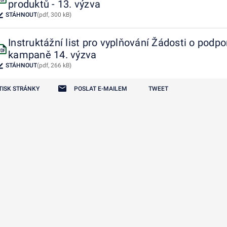
produktů - 13. výzva
STÁHNOUT
(pdf, 300 kB)
odmenu
Instruktážní list pro vyplňování Žádosti o podpo
odmenu
kampaně 14. výzva
STÁHNOUT
(pdf, 266 kB)
odmenu
TISK STRÁNKY
POSLAT E-MAILEM
TWEET
odmenu
odmenu
odmenu