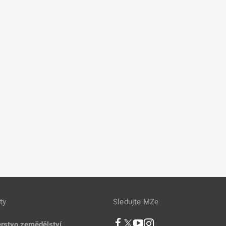
ty
Sledujte MZe
erstvo zemědělství