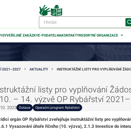
PISY
VEŘEJNÉ ZAKÁZKY
E-PODATELNA
KONTAKTY
RESORTNÍ ORGANIZACE
Í 2021–2027
AKTUALITY
INSTRUKTÁŽNÍ LISTY PRO VYPLŇOVÁNÍ ŽÁDOS
nstruktážní listy pro vyplňování Žádo
odmenu
 10. – 14. výzvě OP Rybářství 2021
 10. 2023
odmenu
Dotace
Operační program Rybářství
ídicí orgán OP Rybářství zveřejňuje instruktážní listy pro vyplňován
.6.1 Vysazování úhoře říčního (10. výzva), 2.1.3 Investice do inte
odmenu