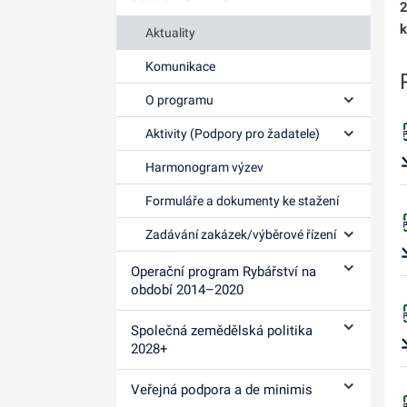
2
k
Aktuality
Komunikace
O programu
Ovládání p
Aktivity (Podpory pro žadatele)
Ovládání p
Harmonogram výzev
Formuláře a dokumenty ke stažení
Zadávání zakázek/výběrové řízení
Ovládání p
Operační program Rybářství na
Ovládání p
období 2014–⁠2020
Společná zemědělská politika
Ovládání p
2028+
Veřejná podpora a de minimis
Ovládání p