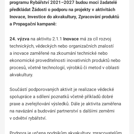
programu Rybářství 2021–2027 budou moci žadatelé
předkládat Žádosti o podporu na projekty v aktivitách
Inovace, Investice do akvakultury, Zpracování produktů
a Propagační kampaně:
24. výzva
na aktivitu
2.1.1
Inovace
má za cíl rozvoj
technických, vědeckých nebo organizačních znalostí
a inovace zaměřené na zkoumání technické nebo
ekonomické proveditelnosti inovativních produktů nebo
procesů, včetně technologií, výrobků či metod v oblasti
akvakultury.
Součástí podporovaných aktivit je realizace vědecké
spolupráce a sdílení poznatků včetně příkladů dobré
praxe a zveřejňování výsledků. Dále je aktivita zaměřena
na navázání a budování partnerství s dalšími zeměmi
v odvětví rybářství.
Podpora je určena podnikům akvakultury, zpracovatelům