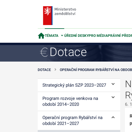
TÉMATA
ÚŘEDNÍ DESKY
PRO MÉDIA
PRÁVNÍ PŘED
Dotace
DOTACE
OPERAČNÍ PROGRAM RYBÁŘSTVÍ NA OBDOB
N
Strategický plán SZP 2023–⁠2027
Ovládání p
R
Program rozvoje venkova na
Ovládání p
období 2014–⁠2020
6. 
R
Operační program Rybářství na
Ovládání p
p
období 2021–2027