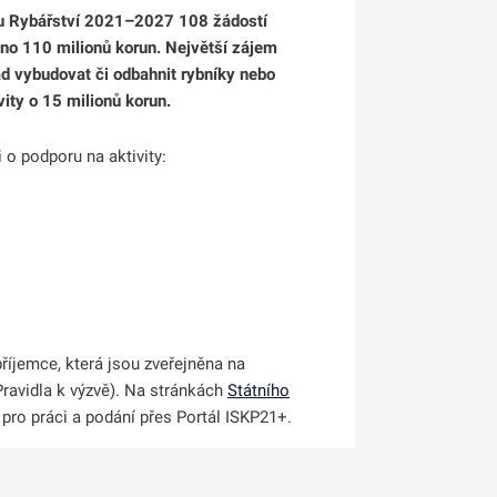
mu Rybářství 2021–2027 108 žádostí
eno 110 milionů korun. Největší zájem
lad vybudovat či odbahnit rybníky nebo
vity o 15 milionů korun.
i o podporu na aktivity:
říjemce, která jsou zveřejněna na
 Pravidla k výzvě). Na stránkách
Státního
pro práci a podání přes Portál ISKP21+.