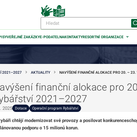
PISY
VEŘEJNÉ ZAKÁZKY
E-PODATELNA
KONTAKTY
RESORTNÍ ORGANIZACE
Í 2021–2027
AKTUALITY
NAVÝŠENÍ FINANČNÍ ALOKACE PRO 20. – 23
avýšení finanční alokace pro 2
odmenu
ybářství 2021–2027
odmenu
1. 2025
Dotace
Operační program Rybářství
ybáři chtějí modernizovat své provozy a posilovat konkurencescho
odmenu
lánovanou podporu o 15 milionů korun.