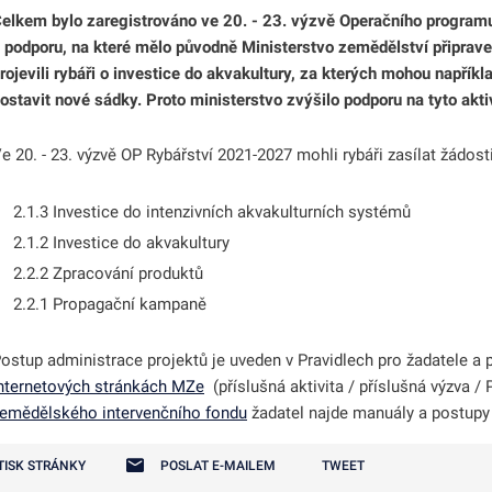
elkem bylo zaregistrováno ve 20. - 23. výzvě Operačního progra
 podporu, na které mělo původně Ministerstvo zemědělství připrav
rojevili rybáři o investice do akvakultury, za kterých mohou napřík
ostavit nové sádky. Proto ministerstvo zvýšilo podporu na tyto akti
odmenu
odmenu
e 20. - 23. výzvě OP Rybářství 2021-2027 mohli rybáři zasílat žádost
2.1.3 Investice do intenzivních akvakulturních systémů
2.1.2 Investice do akvakultury
odmenu
2.2.2 Zpracování produktů
2.2.1 Propagační kampaně
odmenu
ostup administrace projektů je uveden v Pravidlech pro žadatele a p
odmenu
nternetových stránkách MZe
(příslušná aktivita / příslušná výzva /
emědělského intervenčního fondu
žadatel najde manuály a postupy 
odmenu
TISK STRÁNKY
POSLAT E-MAILEM
TWEET