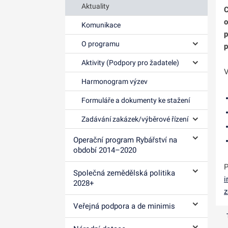
Aktuality
C
o
Komunikace
p
O programu
p
Ovládání p
Aktivity (Podpory pro žadatele)
Ovládání p
V
Harmonogram výzev
Formuláře a dokumenty ke stažení
Zadávání zakázek/výběrové řízení
Ovládání p
Operační program Rybářství na
Ovládání p
období 2014–⁠2020
P
Společná zemědělská politika
Ovládání p
i
2028+
z
Veřejná podpora a de minimis
Ovládání p