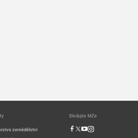
ty
Sledujte MZe
erstvo zemědělství