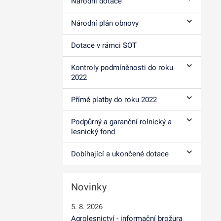
Národní dotace
Ovládání p
Národní plán obnovy
Ovládání p
Dotace v rámci SOT
Kontroly podmíněnosti do roku
Ovládání p
2022
Přímé platby do roku 2022
Ovládání p
Podpůrný a garanční rolnický a
Ovládání p
lesnický fond
Dobíhající a ukončené dotace
Ovládání p
Novinky
5. 8. 2026
Agrolesnictví - informační brožura