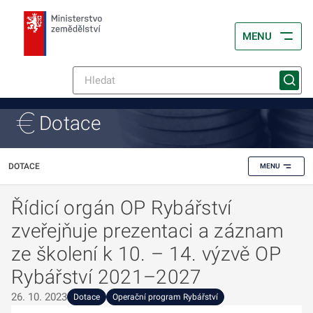
MENU
Dotace
DOTACE
MENU
Řídicí orgán OP Rybářství
zveřejňuje prezentaci a záznam
ze školení k 10. – 14. výzvě OP
Rybářství 2021–2027
26. 10. 2023
Dotace
Operační program Rybářství