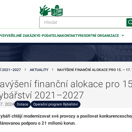
PISY
VEŘEJNÉ ZAKÁZKY
E-PODATELNA
KONTAKTY
RESORTNÍ ORGANIZACE
Í 2021–2027
AKTUALITY
NAVÝŠENÍ FINANČNÍ ALOKACE PRO 15. – 17
avýšení finanční alokace pro 1
odmenu
ybářství 2021–2027
odmenu
 7. 2024
Dotace
Operační program Rybářství
ybáři chtějí modernizovat své provozy a posilovat konkurencescho
odmenu
lánovanou podporu o 21 milionů korun.