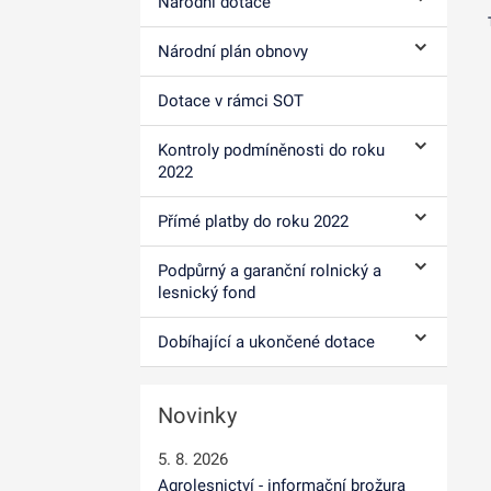
Národní dotace
Ovládání p
Národní plán obnovy
Ovládání p
Dotace v rámci SOT
Kontroly podmíněnosti do roku
Ovládání p
2022
Přímé platby do roku 2022
Ovládání p
Podpůrný a garanční rolnický a
Ovládání p
lesnický fond
Dobíhající a ukončené dotace
Ovládání p
Novinky
5. 8. 2026
Agrolesnictví - informační brožura