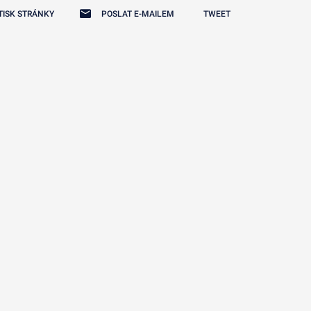
odmenu
TISK STRÁNKY
POSLAT E-MAILEM
TWEET
odmenu
odmenu
odmenu
odmenu
odmenu