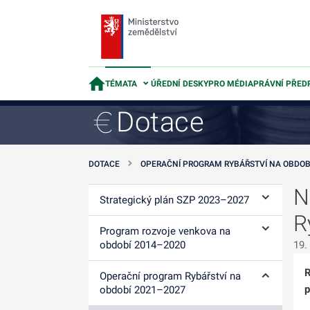
TÉMATA
ÚŘEDNÍ DESKY
PRO MÉDIA
PRÁVNÍ PŘED
Dotace
DOTACE
OPERAČNÍ PROGRAM RYBÁŘSTVÍ NA OBDOB
N
Strategický plán SZP 2023–⁠2027
Ovládání p
R
Program rozvoje venkova na
Ovládání p
období 2014–⁠2020
19.
R
Operační program Rybářství na
Ovládání p
p
období 2021–2027