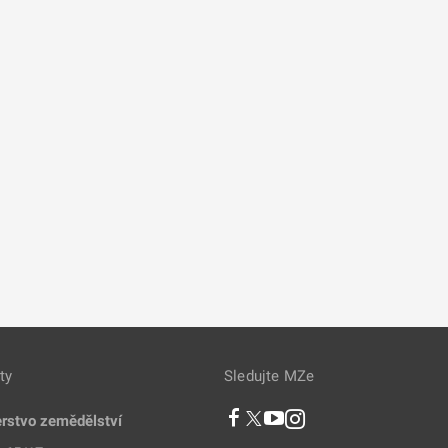
ty
Sledujte MZe
erstvo zemědělství