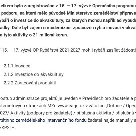
elkem bylo zaregistrováno v 15. – 17. výzvě Operačního program
 podporu, na které mělo původně Ministerstvo zemědělství připraven
ybáři o investice do akvakultury, za kterých mohou například vybudo
ádky. Dále byl zájem o modernizaci zpracoven ryb a inovací v akvak
odmenu
a tyto aktivity o 21 milionů korun.
odmenu
 15. – 17. výzvě OP Rybářství 2021-2027 mohli rybáři zasílat žádosti
2.1.1 Inovace
2.1.2 Investice do akvakultury
odmenu
2.2.2 Zpracování produktů
odmenu
ostup administrace projektů je uveden v Pravidlech pro žadatele a p
nternetových stránkách MZe www.eagri.cz v záložce „Dotace / Ope
odmenu
027/ Aktivity (podpory pro žadatele) / příslušná aktivita / příslušná
tátního zemědělského intervenčního fondu
žadatel najde manuály a
odmenu
SKP21+.