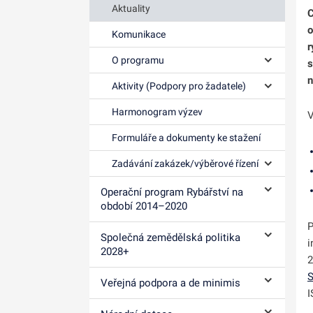
Aktuality
C
o
Komunikace
r
O programu
s
Ovládání p
n
Aktivity (Podpory pro žadatele)
Ovládání p
Harmonogram výzev
V
Formuláře a dokumenty ke stažení
Zadávání zakázek/výběrové řízení
Ovládání p
Operační program Rybářství na
Ovládání p
období 2014–⁠2020
P
Společná zemědělská politika
i
Ovládání p
2028+
2
S
Veřejná podpora a de minimis
Ovládání p
I