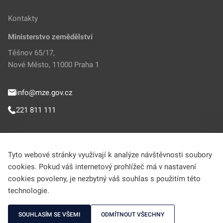
Kontakty
Ministerstvo zemědělství
Těšnov 65/17,
Nové Město, 11000 Praha 1
info@mze.gov.cz
221 811 111
Sledujte MZe
Tyto webové stránky využívají k analýze návštěvnosti soubory
cookies. Pokud váš internetový prohlížeč má v nastavení
Helpdesk (Portál farmáře)
cookies povoleny, je nezbytný váš souhlas s použitím této
technologie.
222 312 977
SOUHLASÍM SE VŠEMI
ODMÍTNOUT VŠECHNY