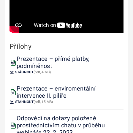
Přílohy
Prezentace – přímé platby,
podmíněnost
STÁHNOUT
(pdf, 4 MB)
Prezentace – enviromentální
intervence II. pilíře
STÁHNOUT
(pdf, 15 MB)
Odpovědi na dotazy položené
prostřednictvím chatu v průběhu
webináře 22. 2. 2023