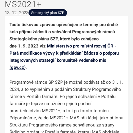
MS2021+
13. 12. 2023
Strategický plán SZP
Touto tiskovou zprávou upřesňujeme termíny pro druhé
kolo příjmu žádostí o schválení Programových rámců
Strategického plánu SZP, které bylo zahájeno
dne 1. 9. 2023 viz
Ministerstvo pro místní rozvoj ČR -
Pátá modifikace výzvy k předkládání žádostí o podporu
integrovaných strategií komunitně vedeného mís
(gov.cz)
.
Programové rámce SP SZP je možné podávat až do 31. 1.
2024, a to vyplněním a podáním Struktury Programového
rámce v Portálu farmáře. Po jejich schválení v Portálu
farmáře je teprve umožněno jejich podání
prostřednictvím MS2021+, a to i po tomto termínu.
Připomínáme, že do MS2021+ MAS přikládají jako přílohu
Strukturu Programového rámce schválenou ze strany
Řídicího orgánu v Portálu farmáře, kterou MAS obdržela