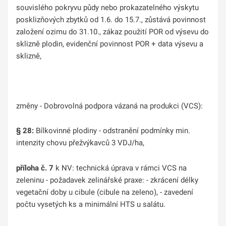
souvislého pokryvu půdy nebo prokazatelného výskytu
posklizňových zbytků od 1.6. do 15.7., zůstává povinnost
založení ozimu do 31.10., zákaz použití POR od výsevu do
sklizně plodin, evidenční povinnost POR + data výsevu a
sklizně,
změny - Dobrovolná podpora vázaná na produkci (VCS):
§ 28:
Bílkovinné plodiny - odstranění podmínky min.
intenzity chovu přežvýkavců 3 VDJ/ha,
příloha č. 7
k NV: technická úprava v rámci VCS na
zeleninu - požadavek zelinářské praxe: - zkrácení délky
vegetační doby u cibule (cibule na zeleno), - zavedení
počtu vysetých ks a minimální HTS u salátu.