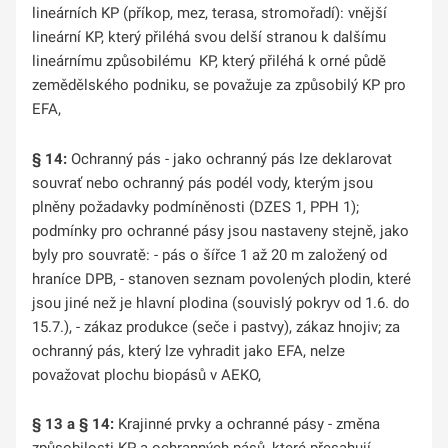
lineárních KP (příkop, mez, terasa, stromořadí): vnější
lineární KP, který přiléhá svou delší stranou k dalšímu
lineárnímu způsobilému KP, který přiléhá k orné půdě
zemědělského podniku, se považuje za způsobilý KP pro
EFA,
§ 14:
Ochranný pás - jako ochranný pás lze deklarovat
souvrať nebo ochranný pás podél vody, kterým jsou
plněny požadavky podmíněnosti (DZES 1, PPH 1);
podmínky pro ochranné pásy jsou nastaveny stejně, jako
byly pro souvratě: - pás o šířce 1 až 20 m založený od
hraníce DPB, - stanoven seznam povolených plodin, které
jsou jiné než je hlavní plodina (souvislý pokryv od 1.6. do
15.7.), - zákaz produkce (seče i pastvy), zákaz hnojiv; za
ochranný pás, který lze vyhradit jako EFA, nelze
považovat plochu biopásů v AEKO,
§ 13 a § 14:
Krajinné prvky a ochranné pásy - změna