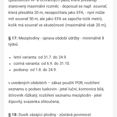
způsobilosti KP a ochranných pásů, které přesahují
stanovený maximální rozměr, - doposud se např. souvrať,
která přesáhla 20 m, nezapočítala jako EFA, - nyní může
mít souvrať 50 m, ale jako EFA se započte tolik metrů,
kolik má souvrať ve skutečnosti (maximálně však 20 m),
§ 17:
Meziplodiny - úprava období údržby - minimálně 8
týdnů
letní varianta: od 31.7. do 24.9.
ozimá varianta: od 6.9. do 31.10.
podsevy: od 1.8. do 24.9.
v uvedených obdobích – zákaz použití POR; rozšíření
seznamu o podsev luskovin - jetel luční, komonice bílá,
štírovník růžkatý; rozšíření seznamu meziplodin - jetel
šípovitý, svazenka shloučená,
§ 18:
Dusík vázající plodiny - zůstává povinnost