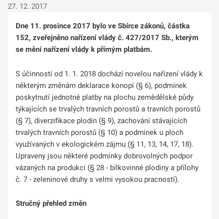
27. 12. 2017
Dne 11. prosince 2017 bylo ve Sbírce zákonů, částka
152, zveřejněno nařízení vlády č. 427/2017 Sb., kterým
se mění nařízení vlády k přímým platbám.
S účinností od 1. 1. 2018 dochází novelou nařízení vlády k
některým změnám deklarace konopí (§ 6), podmínek
poskytnutí jednotné platby na plochu zemědělské půdy
týkajících se trvalých travních porostů a travních porostů
(§ 7), diverzifikace plodin (§ 9), zachování stávajících
trvalých travních porostů (§ 10) a podmínek u ploch
využívaných v ekologickém zájmu (§ 11, 13, 14, 17, 18).
Upraveny jsou některé podmínky dobrovolných podpor
vázaných na produkci (§ 28 - bílkovinné plodiny a přílohy
č. 7 - zeleninové druhy s velmi vysokou pracností).
Stručný přehled změn