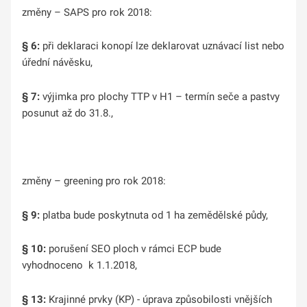
změny – SAPS pro rok 2018:
§ 6:
při deklaraci konopí lze deklarovat uznávací list nebo
úřední návěsku,
§ 7:
výjimka pro plochy TTP v H1 – termín seče a pastvy
posunut až do 31.8.,
změny – greening pro rok 2018:
§ 9:
platba bude poskytnuta od 1 ha zemědělské půdy,
§ 10:
porušení SEO ploch v rámci ECP bude
vyhodnoceno k 1.1.2018,
§ 13:
Krajinné prvky (KP) - úprava způsobilosti vnějších